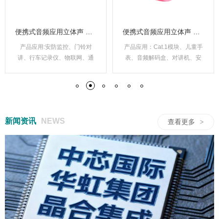
便携式音频应用立体声 CODEC
便携式音频应用立体声 CODEC
产品应用:安防监控、门铃对
产品应用：Cat.1模块、儿童手
讲、行车记录仪、物联网、通
表、音频解码盒、对讲机、安
讯模块等。
防监控、行车记录仪等。
新闻资讯
NEWS
查看更多
>
USB镍氢/镍镉充电IC
数字温度计芯片
32 位高性能 BLDC 电机控制芯片
高性能 48 通道互电容多点触摸屏控制芯片
59:59 / 99:59 计时器 IC
USB镍氢/镍镉充电IC
8 位 MTP 带 EEPROM 类型 SuLED
高性能 44 通道互电容多点触摸屏控制芯片