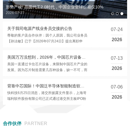
32 位高性能 BLDC 电机控制芯
产品应用：电子玩具USB充电
产品应用：触摸屏、触摸板、
产品应用：CMOS数字体温
产品应用：停车定 时报警器、
产品应用：电子玩具USB充电
产品应用：补水仪（雾化
产品应用：触摸屏、触摸板、
形势严峻! 晶圆代工2.0时代，中国企业全球份额仅10%
计，有报警、自动关机、带记
平板等产品
器等
片
器），挂脖风扇，眼部按摩
药盒定时器、厨房定时器等
器等产品
平板等产品
2026-07-27
忆功能，测量精度±0.1℃。
仪，儿童玩具等。
关于我司电源产线业务员交接的公告
07-24
尊敬的客户及合作伙伴：因个人原因，我公司业务员
2026
【孙法敏】已于【2026年07月24日】提出离职申
请，经公司批准，将于【2026年08月24日】正式办
理离职手续，届...
美国万万没想到，2026年，中国芯片设备国产化率或达40%
07-13
美国一直通过卡住芯片设备，来限制中国芯片产业的
2026
发展。因为芯片制造需要几百种设备，缺一不可，而
中国自己的设备技术相对落后一些，所以美国认为，
只要卡住...
背靠中芯国际！中国泛半导体智能制造软件第一股冲刺港股IPO
07-06
快科技6月25日消息，港交所披露文件显示，上海哥
2026
瑞利软件股份有限公司已正式通过港交所主板IPO聆
讯，国泰海通、民银资本担任联席保荐人，中芯国际
通过旗下产...
合作伙伴
PARTNER