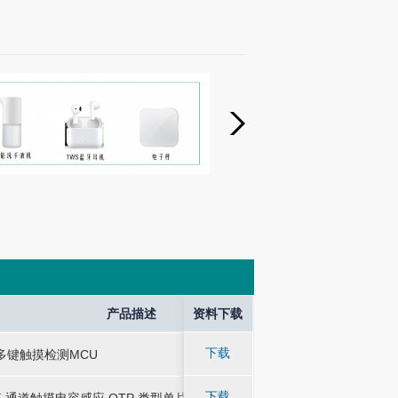
und Output
Application
产品描述
产品描述
资料下载
产品
产品
应用于小玩具、触摸台
应用于小玩具、触摸台
下载
多键触摸检测MCU
-
-
多键触摸检测MCU
能产品及其他DC供
能产品及其他DC供
应用于调光LED台灯
应用于调光LED台灯
下载
5 通道触摸电容感应 OTP 类型单片机
-
-