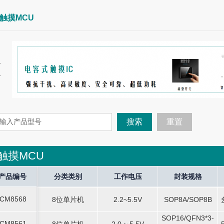
触摸MCU
搜索
重置
触摸MCU
tor
产品编号
产品编号
Current Operate
分类类别
分类类别
Current Halt
工作电压
工作电压
Current Stop
封装规格
封装规格
So
CM8568
8位单片机
-
2.2~5.5V
-
SOP8A/SOP8B
-
CM8568
8位单片机
2.2~5.5V
SOP8A/SOP8B
SOP16/QFN3*3-
SOP16/QFN3*3-
CM8561
8位单片机
-
2.0 ~ 5.5V
-
-