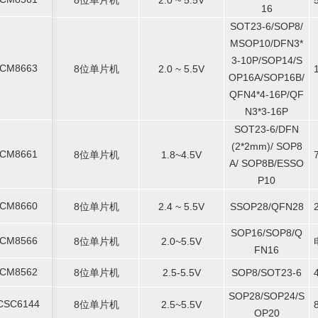
CM8561
8位单片机
2.0 ~ 5.5V
16
16
SOT23-6/SOP8/
SOT23-6/SOP8/
MSOP10/DFN3*
MSOP10/DFN3*
3-10P/SOP14/S
3-10P/SOP14/S
CM8663
8位单片机
-
2.0 ~ 5.5V
-
-
CM8663
8位单片机
2.0 ~ 5.5V
OP16A/SOP16B/
OP16A/SOP16B/
QFN4*4-16P/QF
QFN4*4-16P/QF
N3*3-16P
N3*3-16P
SOT23-6/DFN
SOT23-6/DFN
(2*2mm)/ SOP8
(2*2mm)/ SOP8
CM8661
8位单片机
-
1.8~4.5V
-
-
CM8661
8位单片机
1.8~4.5V
A/ SOP8B/ESSO
A/ SOP8B/ESSO
P10
P10
CM8660
8位单片机
-
2.4 ~ 5.5V
-
SSOP28/QFN28
-
CM8660
8位单片机
2.4 ~ 5.5V
SSOP28/QFN28
SOP16/SOP8/Q
SOP16/SOP8/Q
CM8566
8位单片机
-
2.0~5.5V
-
-
CM8566
8位单片机
2.0~5.5V
FN16
FN16
CM8562
8位单片机
-
2.5-5.5V
-
SOP8/SOT23-6
-
CM8562
8位单片机
2.5-5.5V
SOP8/SOT23-6
SOP28/SOP24/S
SOP28/SOP24/S
CSC6144
8位单片机
-
2.5~5.5V
-
-
CSC6144
8位单片机
2.5~5.5V
OP20
OP20