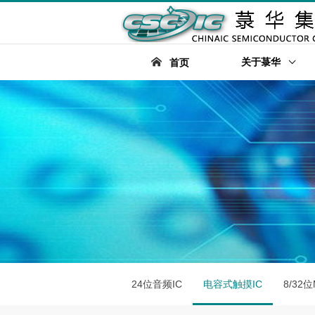
关于菉华
首页
24位音频IC
电容式触摸IC
8/32