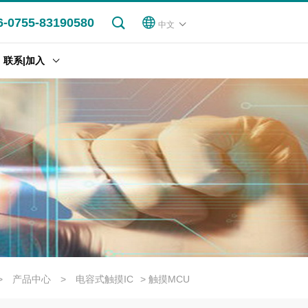
6-0755-83190580
中文
联系|加入
>
产品中心
>
电容式触摸IC
> 触摸MCU